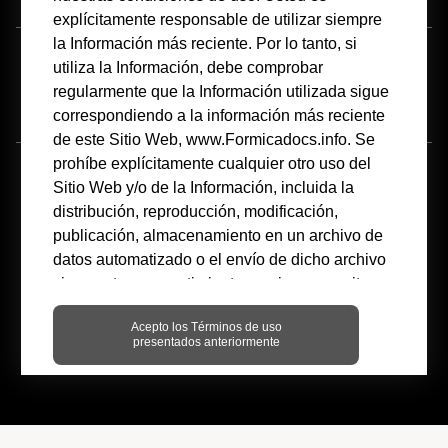
explícitamente responsable de utilizar siempre
la Información más reciente. Por lo tanto, si
Condiciones de Uso
Política de Privacidad
Aviso de Cookies
utiliza la Información, debe comprobar
regularmente que la Información utilizada sigue
Accesibilidad
correspondiendo a la información más reciente
de este Sitio Web, www.Formicadocs.info. Se
prohíbe explícitamente cualquier otro uso del
®
®
®
®
Formica
, el logo del Yunque de Formica
, the Anvil
logo, 180fx
, Formica
Sitio Web y/o de la Información, incluida la
®
®
®
®
Envisualizer
, Formica Infiniti
, Formica Ligna
, Formica Surfaces. For Real
,
®
®
®
®
®
®
Chemtop
, ColorCore
, DecoLeather
, DecoMetal
, Everform
, Hardstop
,
distribución, reproducción, modificación,
®
®
®
®
®
Homapal
, IdealEdge
, Intentek
, SurfaceSet
, y Vivix
son marcas comerciales
registradas de The Diller Corporation. 1-800-FORMICA™, Etchings™, Formica
publicación, almacenamiento en un archivo de
Envision™, ChalkAble™, Premiumfx™, Living Impressions™,InDepth Surfacing™,
datos automatizado o el envío de dicho archivo
SatinTouch™, Radiance™, Etchings™, MicroDot™, Sculpted™, Scovato™,
Artisan™, Naturelle™ y Woodbrush™, son marcas comerciales de The Diller
sin nuestro consentimiento previo por escrito.
Corporation.
No somos responsables (ni contractual ni
© 2025 Formica Corporation
Acepto los Términos de uso
extracontractualmente) de ningún daño
presentados anteriormente
derivado o relacionado con el uso de la
Información, incluida la inexactitud y/o el
carácter incompleto de la misma.