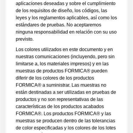
aplicaciones deseadas y sobre el cumplimiento
de los requisitos de diseño, los códigos, las
Laminado Formica® - Guía Técnica de
leyes y los reglamentos aplicables, así como los
Sustratos
estándares de pruebas. No aceptaremos
Guías de producto
ninguna responsabilidad en relación con su uso
Información técnica
Fabricación
previsto.
Los colores utilizados en este documento y en
Laminado Formica® - Resumen técnico de
nuestras comunicaciones (incluyendo, pero sin
resistencia a altas temperaturas
limitarse a, los materiales impresos) y en las
Guías de producto
muestras de productos FORMICA® pueden
Retardante/Resistente a altas temperaturas
Datos de seguridad
diferir de los colores de los productos
FORMICA® a suministrar. Las muestras no
están destinadas a ser utilizadas en pruebas de
Laminado ColorCore®2 - Resumen técnico de
aplicación
productos y no son representativas de las
Guías de producto
características de los productos acabados
Fabricación
FORMICA®. Los productos FORMICA® y las
Información técnica
muestras se producen dentro de las tolerancias
de color especificadas y los colores de los lotes
Laminado Formica® - Resumen técnico de