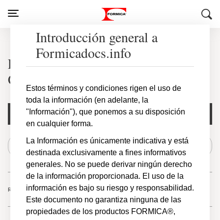
Introducción general a
Formicadocs.info
Laminado Formica Infiniti®
ColorCore®2
Estos términos y condiciones rigen el uso de
toda la información (en adelante, la
"Información"), que ponemos a su disposición
Filtros del documento
en cualquier forma.
La Información es únicamente indicativa y está
destinada exclusivamente a fines informativos
generales. No se puede derivar ningún derecho
de la información proporcionada. El uso de la
información es bajo su riesgo y responsabilidad.
Resultados
-
de
1
11
11
Este documento no garantiza ninguna de las
propiedades de los productos FORMICA®,