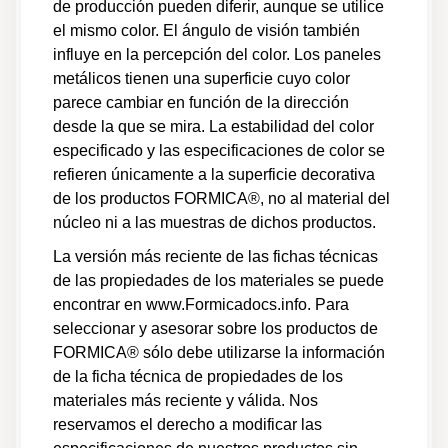
de producción pueden diferir, aunque se utilice
revestimiento de sustratos metálicos
el mismo color. El ángulo de visión también
Guías de producto
influye en la percepción del color. Los paneles
Información técnica
Fabricación
metálicos tienen una superficie cuyo color
parece cambiar en función de la dirección
desde la que se mira. La estabilidad del color
Formica Infiniti®, ColorCore®2 - Datos técnicos
especificado y las especificaciones de color se
Guías de producto
refieren únicamente a la superficie decorativa
Información técnica
de los productos FORMICA®, no al material del
núcleo ni a las muestras de dichos productos.
Laminado Formica® - Guía de instalación de
cubierta
La versión más reciente de las fichas técnicas
Guías de instalación
de las propiedades de los materiales se puede
Fabricación
encontrar en www.Formicadocs.info. Para
Otras certificaciones
Uso y cuidado
seleccionar y asesorar sobre los productos de
FORMICA® sólo debe utilizarse la información
Laminado Formica® - Guía de aplicación de
de la ficha técnica de propiedades de los
revestimiento
materiales más reciente y válida. Nos
Guías de instalación
reservamos el derecho a modificar las
Uso y cuidado