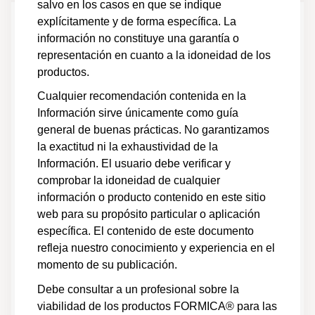
salvo en los casos en que se indique
explícitamente y de forma específica. La
Laminado Formica® - Certificación GreenGuard
Gold (solo en inglés)
información no constituye una garantía o
Certificados de sustenibilidad
representación en cuanto a la idoneidad de los
GreenGuard
productos.
Cualquier recomendación contenida en la
Laminado Formica® - Documento de datos de
Información sirve únicamente como guía
seguridad
general de buenas prácticas. No garantizamos
Hojas de datos
la exactitud ni la exhaustividad de la
Datos de seguridad
Información. El usuario debe verificar y
comprobar la idoneidad de cualquier
Laminado Formica® - Resumen técnico para
prevenir la torsión del revestimiento
información o producto contenido en este sitio
Guías de producto
web para su propósito particular o aplicación
Información técnica
específica. El contenido de este documento
refleja nuestro conocimiento y experiencia en el
momento de su publicación.
Productos Marca Formica® - Guía de
especificación en 3 partes
Debe consultar a un profesional sobre la
Guías de producto
viabilidad de los productos FORMICA® para las
Información técnica