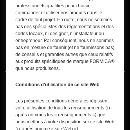
professionnels qualifiés pour choisir,
commander et utiliser nos produits dans le
™
1-800-FORMICA
(367-6422)
cadre de tout projet. En outre, nous ne sommes
pas des spécialistes des réglementations et des
codes locaux, ni designer, ni installateur ou
entrepreneur. Par conséquent, nous ne sommes
pas en mesure de fournir (et ne fournissons pas)
de conseils et garanties autres que ceux relatifs
aux produits spécifiques de marque FORMICA®
Accès aux distributeurs (B2B)
que nous produisons.
Conditions
Confidentialité
Politique relative aux
Conditions d’utilisation de ce site Web
d'utilisation
témoins
Accessibilité
Les présentes conditions générales régissent
votre utilisation de tous les renseignements (ci-
après nommés les « renseignements ») que
®
®
®
®
Formica
, le logo Anvil Formica
, Formica Envisualizer
, Formica Infiniti
, Formica
nous mettons à votre disposition sur ce site Web
®
®
®
®
®
Surfaces. For Real.
, 180fx
, Boomerang Design
, Chalkable
, Chemtop
,
®
®
®
®
®
®
(ci-après nommé « site Web »).
ColorCore
, DecoLeather
, DecoMetal
, Hardstop
, Homapal
, IdealEdge
,