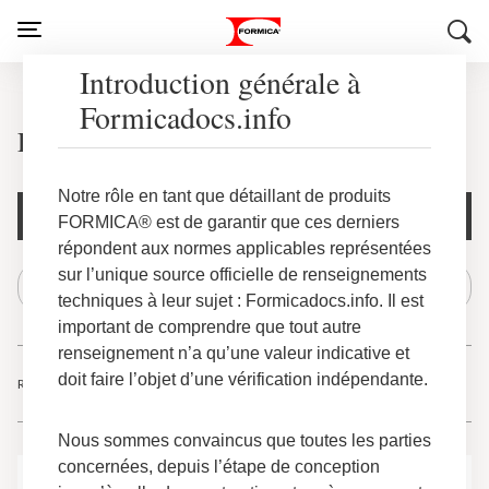
Introduction générale à
Formicadocs.info
Les produits TFL de marque Formica®
Notre rôle en tant que détaillant de produits
Filtres des documents
FORMICA® est de garantir que ces derniers
répondent aux normes applicables représentées
sur l’unique source officielle de renseignements
techniques à leur sujet : Formicadocs.info. Il est
important de comprendre que tout autre
renseignement n’a qu’une valeur indicative et
doit faire l’objet d’une vérification indépendante.
Résultats
-
de
1
2
2
Nous sommes convaincus que toutes les parties
concernées, depuis l’étape de conception
Formica® Thermally Fused Melamine Paper