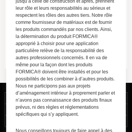
jusqu’à celle de construction et après, prennent
Safety Data Sheet
leur rôle et leurs responsabilités au sérieux et
Fiches de données
respectent les rôles des autres tiers. Notre rôle
Fiche signalétique
comme fournisseur de matériaux est de fournir
les produits commandés par nos clients. Ainsi,
Formica® Treated Melamine Decorative Paper
la détermination du produit FORMICA®
Program Technical Brief
approprié à choisir pour une application
Spécifications techniques
particulière relève de la responsabilité des
Informations techniques
autres professionnels concernés. Il en va de
même pour la façon dont les produits
FORMICA® doivent être installés et pour les
possibilités de les combiner à d’autres produits.
Nous ne participons pas aux projets
d’aménagement intérieur à proprement parler et
Entreprise
n’avons pas connaissance des produits finaux
prévus, ni des règles et réglementations
Soutien
spécifiques qui s’y appliquent.
Ressources
Nous conseillons toujours de faire appel à des